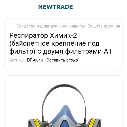
Средства индивидуальной защиты
Защита дыхания
Р
Респиратор Химик-2
(байонетное крепление под
фильтр) с двумя фильтрами А1
Артикул:
DR-0046
Оставить отзыв