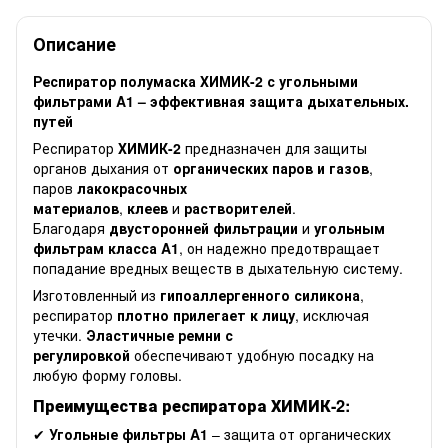
Описание
Респиратор полумаска ХИМИК-2 с угольными
фильтрами A1 – эффективная защита дыхательных.
путей
Респиратор
ХИМИК-2
предназначен для защиты
органов дыхания от
органических паров и газов
,
паров
лакокрасочных
материалов
,
клеев
и
растворителей
.
Благодаря
двусторонней фильтрации
и
угольным
фильтрам класса A1
, он надежно предотвращает
попадание вредных веществ в дыхательную систему.
Изготовленный из
гипоаллергенного силикона
,
респиратор
плотно прилегает к лицу
, исключая
утечки.
Эластичные ремни с
регулировкой
обеспечивают удобную посадку на
любую форму головы.
Преимущества респиратора ХИМИК-2:
✔
Угольные фильтры A1
– защита от органических