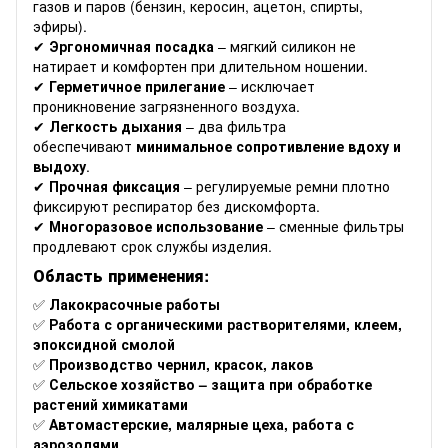
газов и паров (бензин, керосин, ацетон, спирты,
эфиры).
✔
Эргономичная посадка
– мягкий силикон не
натирает и комфортен при длительном ношении.
✔
Герметичное прилегание
– исключает
проникновение загрязненного воздуха.
✔
Легкость дыхания
– два фильтра
обеспечивают
минимальное сопротивление вдоху и
выдоху
.
✔
Прочная фиксация
– регулируемые ремни плотно
фиксируют респиратор без дискомфорта.
✔
Многоразовое использование
– сменные фильтры
продлевают срок службы изделия.
Область применения:
✅
Лакокрасочные работы
✅
Работа с органическими растворителями, клеем,
эпоксидной смолой
✅
Производство чернил, красок, лаков
✅
Сельское хозяйство – защита при обработке
растений химикатами
✅
Автомастерские, малярные цеха, работа с
аэрозолями