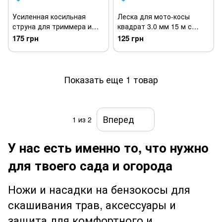
Усиленная косильная
Леска для мото-косы
струна для триммера и
квадрат 3.0 мм 15 м с
мотокосы с
сердечником
175 грн
125 грн
металлическим тросом 3
мм, 15 м
Показать еще 1 товар
Вперед
1
из 2
У нас есть именно то, что нужно
для твоего сада и огорода
Ножи и насадки на бензокосы для
скашивания трав, аксессуары и
защита для комфортного и