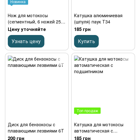
Новинка
Нож для мотокосы
Катушка алюминиевая
(сегментный, 6 ножей 255
(шпуля) паук Т34
мм), посадка 25.4 мм,
Цену уточняйте
185 грн
сталь 65Г, производство
Украина
Узнать цену
Купить
Топ продаж
Диск для бензокосы с
Катушка для мотокосы
плавающими лезвиями 6Т
автоматическая с
подшипником
200 грн
185 грн