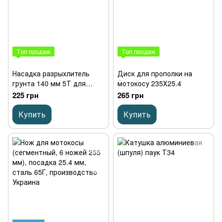
Топ продаж
Топ продаж
Насадка разрыхлитель
Диск для прополки на
грунта 140 мм 5Т для
мотокосу 235Х25.4
мотокосы и триммера
225 грн
265 грн
Купить
Купить