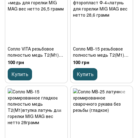
Сопло VITA резьбовое
Сопло МВ-15 резьбовое
полностью медь Т2(М1)
полностью медь Т2(М1)
изолятор фторопласт Ф-4
хромированное изолятор
100 грн
100 грн
+медь для горелки MIG
фторопласт Ф-4+латунь
MAG вес нетто 26,5 грамм
для горелки MIG MAG вес
Купить
Купить
нетто 28,6 грамм