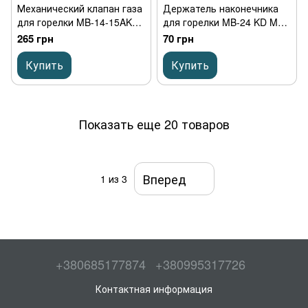
Механический клапан газа
Держатель наконечника
для горелки MB-14-15AK
для горелки MB-24 KD M6
латунный
(М6/M6/26 мм) латунь
265 грн
70 грн
Купить
Купить
Показать еще 20 товаров
Вперед
1
из 3
+380685177874
+380995317726
Контактная информация