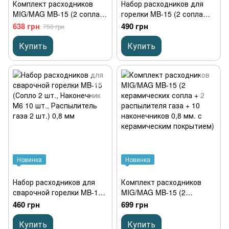
Комплект расходников
Набор расходников для
MIG/MAG MB-15 (2 сопла с
горелки MB-15 (2 сопла
керамическим покрытием
хромированные + 2 шт.
638 грн
490 грн
750 грн
+ 2 распылителя газа + 10
распылителя газа +
наконечников 0,8 мм.)
наконечник 10 шт. М6
Купить
Купить
никелированный 0,8 мм)
Новинка
Новинка
Набор расходников для
Комплект расходников
сварочной горелки MB-15
MIG/MAG MB-15 (2
(Сопло 2 шт., Наконечник
керамических сопла + 2
460 грн
699 грн
М6 10 шт., Распылитель
распылителя газа + 10
газа 2 шт.) 0,8 мм
наконечников 0,8 мм. с
Купить
Купить