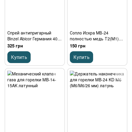
Спрей антипригарный
Сопло Искра МВ-24
Binzel Abicor Германия 400
полностью медь Т2(М1)
мл для полуавтоматов
изолятор фторопласт Ф-4
325 грн
150 грн
резьба для горелки MIG
MAG вес нетто 45 грамм
Купить
Купить