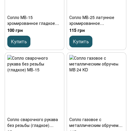
Сопло МВ-15
Сопло МВ-25 латунное
хромированное гладкое
хромированное
полностью медь
сварочного рукава без
100 грн
115 грн
Т2(М1)втулка латунь для
резьбы (гладкое)
горелки MIG MAG вес
Купить
Купить
нетто 28грамм
Сопло сварочного рукава
Сопло газовое с
без резьбы (гладкое)
металлическим обручем