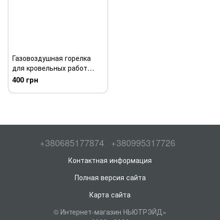
Газовоздушная горелка
для кровельных работ
700х60 мм 65 кВт AP0007
400 грн
+380685177874
+380995317726
Контактная информация
Полная версия сайта
Карта сайта
© Интернет-магазин НЬЮТРЭЙД»