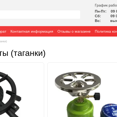
График рабо
Пн-Пт: 09 0
Сб: 09 00
Вс: вых
врат
Контактная информация
Отзывы о магазине
Политика ко
анки)
ы (таганки)