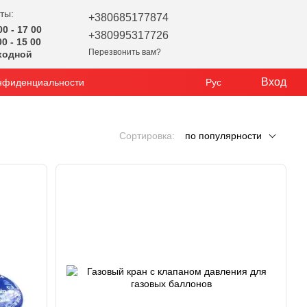
ты:
+380685177874
0 - 17 00
+380995317726
 - 15 00
Перезвонить вам?
одной
Вход
нфиденциальности
Рус
Сортировка:
по популярности