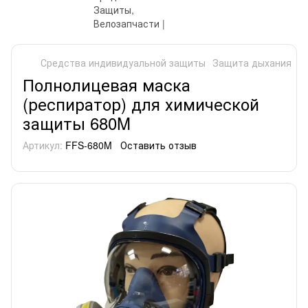
Средства индивидуальной защиты
Защита дыхания
Р
Полнолицевая маска
(респиратор) для химической
защиты 680M
Артикул:
FFS-680M
Оставить отзыв