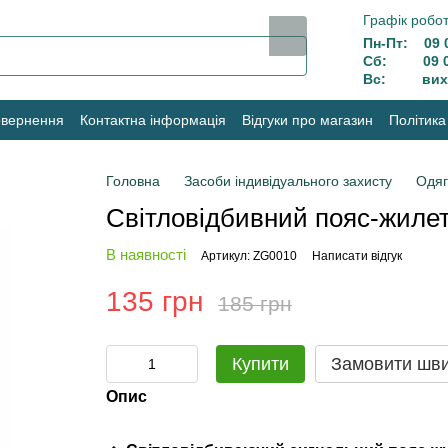
Графік робот
Пн-Пт: 09 0
Сб: 09 00
Вс: вихі
овернення
Контактна інформація
Відгуки про магазин
Політика
Головна
Засоби індивідуального захисту
Одяг
Світловідбивний пояс-жилет
В наявності
Артикул: ZG0010
Написати відгук
135 грн
185 грн
Купити
Замовити шв
Опис