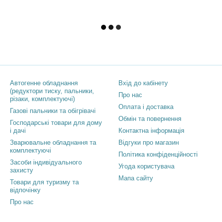
Каталог
Клієнтам
Автогенне обладнання
Вхід до кабінету
(редуктори тиску, пальники,
Про нас
різаки, комплектуючі)
Оплата і доставка
Газові пальники та обігрівачі
Обмін та повернення
Господарські товари для дому
і дачі
Контактна інформація
Зварювальне обладнання та
Відгуки про магазин
комплектуючі
Політика конфіденційності
Засоби індивідуального
Угода користувача
захисту
Мапа сайту
Товари для туризму та
відпочінку
Про нас