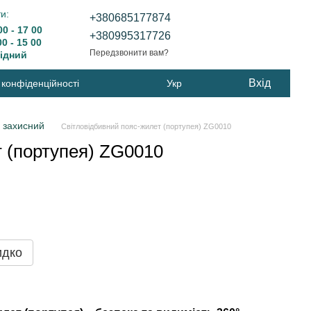
и:
+380685177874
0 - 17 00
+380995317726
 - 15 00
Передзвонити вам?
дний
Вхід
 конфіденційності
Укр
 захисний
Світловідбивний пояс-жилет (портупея) ZG0010
 (портупея) ZG0010
идко