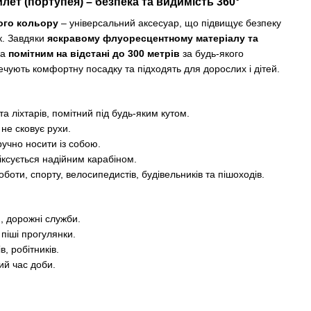
ет (портупея) – безпека та видимість 360°
ого кольору
– універсальний аксесуар, що підвищує безпеку
к. Завдяки
яскравому флуоресцентному матеріалу та
ка
помітним на відстані до 300 метрів
за будь-якого
чують комфортну посадку та підходять для дорослих і дітей.
та ліхтарів, помітний під будь-яким кутом.
 не сковує рухи.
учно носити із собою.
іксується надійним карабіном.
боти, спорту, велосипедистів, будівельників та пішоходів.
, дорожні служби.
 піші прогулянки.
в, робітників.
ий час доби.