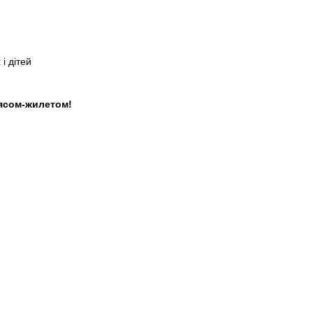
і дітей
ясом-жилетом!