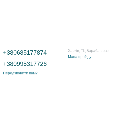
Контактна інформація
Харків, ТЦ Барабашово
+380685177874
Мапа проїзду
+380995317726
Передзвонити вам?