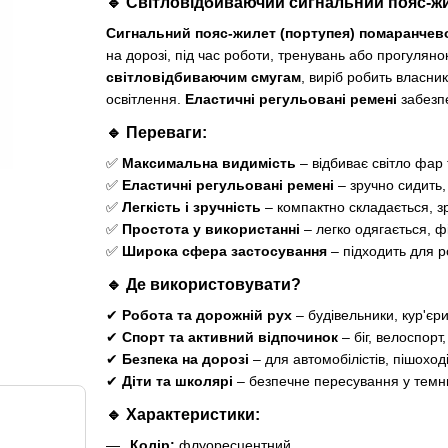
🔹 Світловідбиваючий сигнальний пояс-жил
Сигнальний пояс-жилет (портупея) помаранчев
на дорозі, під час роботи, тренувань або прогуляно
світловідбиваючим смугам
, виріб робить власни
освітлення.
Еластичні регульовані ремені
забезпе
🔹 Переваги:
✅
Максимальна видимість
– відбиває світло фар 
✅
Еластичні регульовані ремені
– зручно сидить,
✅
Легкість і зручність
– компактно складається, зр
✅
Простота у використанні
– легко одягається, ф
✅
Широка сфера застосування
– підходить для ро
🔹 Де використовувати?
✔
Робота та дорожній рух
– будівельники, кур'єри
✔
Спорт та активний відпочинок
– біг, велоспорт,
✔
Безпека на дорозі
– для автомобілістів, пішоході
✔
Діти та школярі
– безпечне пересування у темн
🔹 Характеристики:
Колір:
флуоресцентний