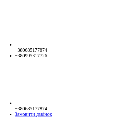
+380685177874
+380995317726
+380685177874
Замовити дзвінок