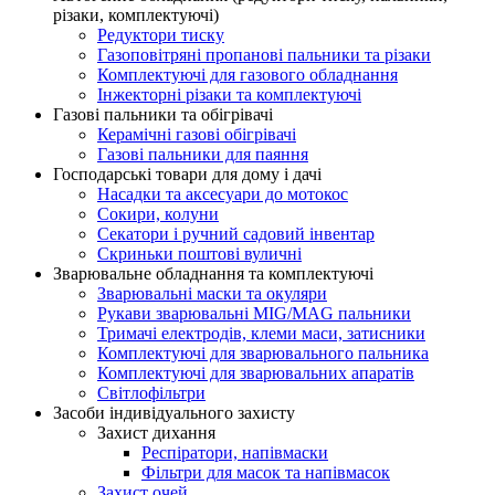
різаки, комплектуючі)
Редуктори тиску
Газоповітряні пропанові пальники та різаки
Комплектуючі для газового обладнання
Інжекторні різаки та комплектуючі
Газові пальники та обігрівачі
Керамічні газові обігрівачі
Газові пальники для паяння
Господарські товари для дому і дачі
Насадки та аксесуари до мотокос
Сокири, колуни
Секатори і ручний садовий інвентар
Скриньки поштові вуличні
Зварювальне обладнання та комплектуючі
Зварювальні маски та окуляри
Рукави зварювальні MIG/MAG пальники
Тримачі електродів, клеми маси, затисники
Комплектуючі для зварювального пальника
Комплектуючі для зварювальних апаратів
Світлофільтри
Засоби індивідуального захисту
Захист дихання
Респіратори, напівмаски
Фільтри для масок та напівмасок
Захист очей