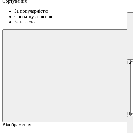
Сортування
За популярністю
Спочатку дешевше
За назвою
Ко
Не
Відображення