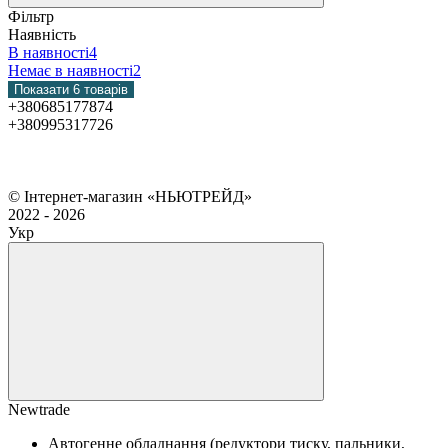
Фільтр
Наявність
В наявності
4
Немає в наявності
2
Показати 6 товарів
+380685177874
+380995317726
Контактна інформація
Повна версія сайту
Мапа сайту
© Інтернет-магазин «НЬЮТРЕЙД»
2022 - 2026
Укр
Рус
Newtrade
Автогенне обладнання (редуктори тиску, пальники,