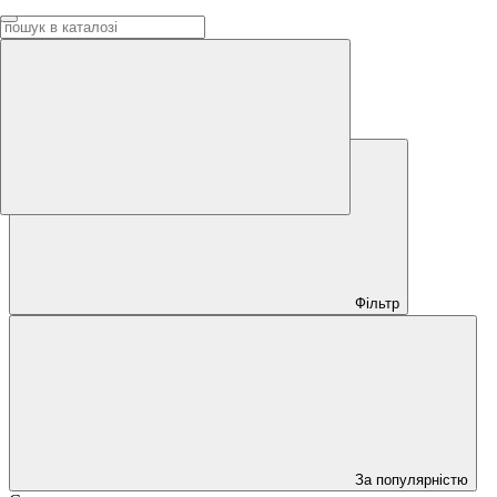
Скриньки поштові вуличні
Скриньки поштові вуличні
Фільтр
За популярністю