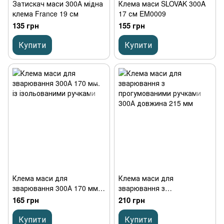
Затискач маси 300А мідна
Клема маси SLOVAK 300A
клема France 19 см
17 см EM0009
135 грн
155 грн
Купити
Купити
Клема маси для
Клема маси для
зварювання 300А 170 мм.
зварювання з
із ізольованими ручками
прогумованими ручками
165 грн
210 грн
300А довжина 215 мм
Купити
Купити