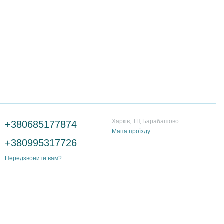
Контактна інформація
Харків, ТЦ Барабашово
+380685177874
Мапа проїзду
+380995317726
Передзвонити вам?