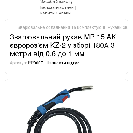
Зварювальне обладнання та комплектуючі
Рукави звар
Зварювальний рукав MB 15 AK
євророз'єм KZ-2 у зборі 180А 3
метри від 0.6 до 1 мм
Артикул:
EP0007
Написати відгук