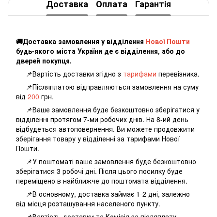
Доставка
Оплата
Гарантія
🚚Доставка замовлення у відділення
Нової Пошти
будь-якого міста України де є відділення, або до
дверей покупця.
📌Вартість доставки згідно з
тарифами
перевізника.
📌Післяплатою відправляються замовлення на суму
від
200
грн.
📌Ваше замовлення буде безкоштовно зберігатися у
відділенні протягом 7-ми робочих днів. На 8-ий день
відбудеться автоповернення. Ви можете продовжити
зберігання товару у відділенні за тарифами Нової
Пошти.
📌У поштоматі ваше замовлення буде безкоштовно
зберігатися 3 робочі дні. Після цього посилку буде
переміщено в найближче до поштомата відділення.
📌В основному, доставка займає 1-2 дні, залежно
від місця розташування населеного пункту.
📌Вартість доставки та Комісія за післяплату