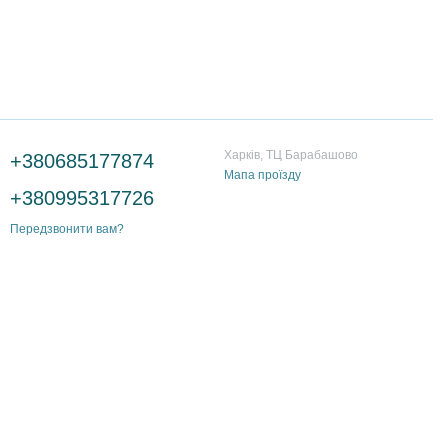
Контактна інформація
Харків, ТЦ Барабашово
+380685177874
Мапа проїзду
+380995317726
Передзвонити вам?