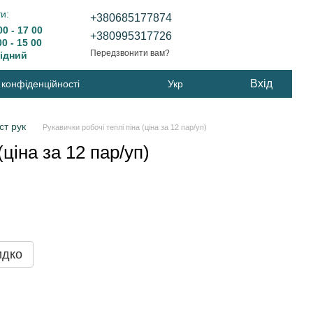
и:
+380685177874
0 - 17 00
+380995317726
 - 15 00
Передзвонити вам?
дний
Вхід
 конфіденційності
Укр
ст рук
Рукавички робочі теплі піна (ціна за 12 пар/уп)
(ціна за 12 пар/уп)
идко