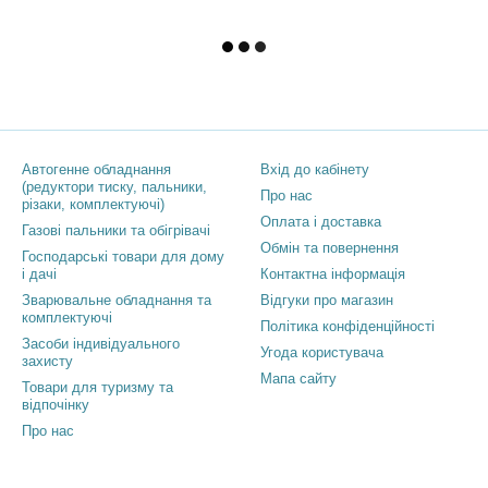
Каталог
Клієнтам
Автогенне обладнання
Вхід до кабінету
(редуктори тиску, пальники,
Про нас
різаки, комплектуючі)
Оплата і доставка
Газові пальники та обігрівачі
Обмін та повернення
Господарські товари для дому
і дачі
Контактна інформація
Зварювальне обладнання та
Відгуки про магазин
комплектуючі
Політика конфіденційності
Засоби індивідуального
Угода користувача
захисту
Мапа сайту
Товари для туризму та
відпочінку
Про нас