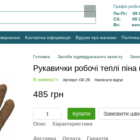
Графік робот
Пн-Пт: 09 0
Сб: 09 00
Вс: вихі
овернення
Контактна інформація
Відгуки про магазин
Політика
Головна
Засоби індивідуального захисту
Захи
Рукавички робочі теплі піна 
В наявності
Артикул: GK-29
Написати відгук
485 грн
Купити
Замовити шв
Опис
Характеристики
Доставка
Оплата
Гарантія