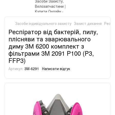
Засоби індивідуального захисту
Захист дихання
Респі
Респіратор від бактерій, пилу,
плісняви ​​та зварювального
диму 3М 6200 комплект з
фільтрами 3M 2091 P100 (P3,
FFP3)
Артикул:
3M-6291
Написати відгук