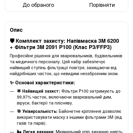
До обраного
Порівняти
Опис
🛡️ Комплект захисту: Напівмаска 3M 6200
+ Фільтри 3M 2091 P100 (Клас P3/FFP3)
Професійне рішення для зварювальників, будівельників
та медичного персоналу. Цей набір забезпечує
найвищий ступінь фільтрації повітря, захищаючи від
найдрібніших часток, що невидимі неозброєним оком.
✨ Основні характеристики:
🌟 Найвищий захист:
Фільтри P100 затримують до
99,97% часток, включаючи зварювальний дим,
віруси, бактерії та плісняву.
🎯 Універсальність:
Байонетне кріплення дозволяє
використовувати маску з іншими фільтрами 3M (від
газів та парів).
🌬️ Легке дихання:
Мінімальний опір диханню навіть