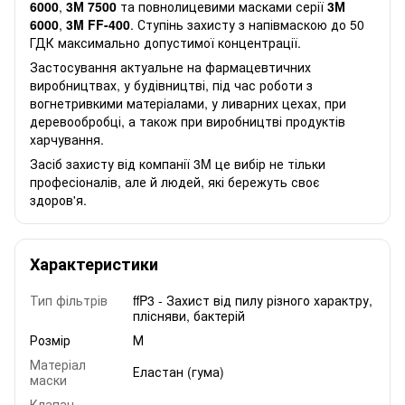
6000
,
3М 7500
та повнолицевими масками серії
3М
6000
,
3M FF-400
. Ступінь захисту з напівмаскою до 50
ГДК максимально допустимої концентрації.
Застосування актуальне на фармацевтичних
виробництвах, у будівництві, під час роботи з
вогнетривкими матеріалами, у ливарних цехах, при
деревообробці, а також при виробництві продуктів
харчування.
Засіб захисту від компанії 3M це вибір не тільки
професіоналів, але й людей, які бережуть своє
здоров'я.
Характеристики
Тип фільтрів
ffP3 - Захист від пилу різного характру,
плісняви, бактерій
Розмір
М
Матеріал
Еластан (гума)
маски
Клапан