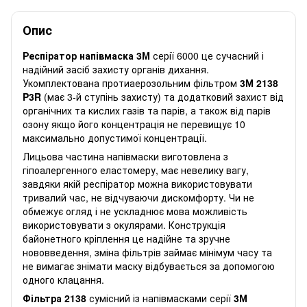
Опис
Респіратор напівмаска 3М
серії 6000 це сучасний і
надійний засіб захисту органів дихання.
Укомплектована протиаерозольним фільтром
3М 2138
P3R
(має 3-й ступінь захисту) та додатковий захист від
органічних та кислих газів та парів, а також від парів
озону якщо його концентрація не перевищує 10
максимально допустимої концентрації.
Лицьова частина напівмаски виготовлена ​​з
гіпоалергенного еластомеру, має невелику вагу,
завдяки якій респіратор можна використовувати
тривалий час, не відчуваючи дискомфорту. Чи не
обмежує огляд і не ускладнює мова можливість
використовувати з окулярами. Конструкція
байонетного кріплення це надійне та зручне
нововведення, зміна фільтрів займає мінімум часу та
не вимагає знімати маску відбувається за допомогою
одного клацання.
Фільтра 2138
сумісний із напівмасками серії
3М