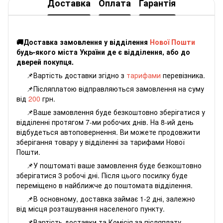
Доставка
Оплата
Гарантія
🚚Доставка замовлення у відділення
Нової Пошти
будь-якого міста України де є відділення, або до
дверей покупця.
📌Вартість доставки згідно з
тарифами
перевізника.
📌Післяплатою відправляються замовлення на суму
від
200
грн.
📌Ваше замовлення буде безкоштовно зберігатися у
відділенні протягом 7-ми робочих днів. На 8-ий день
відбудеться автоповернення. Ви можете продовжити
зберігання товару у відділенні за тарифами Нової
Пошти.
📌У поштоматі ваше замовлення буде безкоштовно
зберігатися 3 робочі дні. Після цього посилку буде
переміщено в найближче до поштомата відділення.
📌В основному, доставка займає 1-2 дні, залежно
від місця розташування населеного пункту.
📌Вартість доставки та Комісія за післяплату