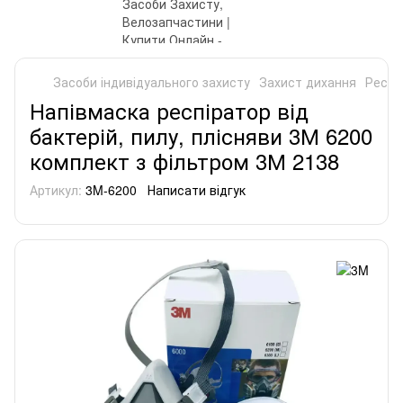
Засоби індивідуального захисту
Захист дихання
Респі
Напівмаска респіратор від
бактерій, пилу, плісняви 3М 6200
комплект з фільтром 3М 2138
Артикул:
3M-6200
Написати відгук