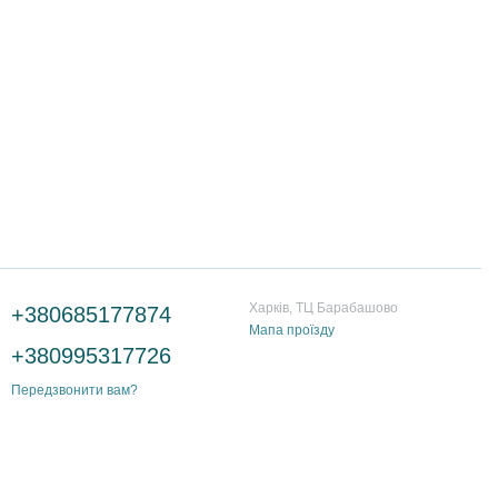
Контактна інформація
Харків, ТЦ Барабашово
+380685177874
Мапа проїзду
+380995317726
Передзвонити вам?