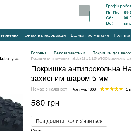
Графік робот
Пн-Пт: 09 0
Сб: 09 00
Вс: вихі
овернення
Контактна інформація
Відгуки про магазин
Політика
Головна
Велозапчастини
Покришки для вело
Покришка антипрокольна Hakuba 29 x 2.125 W2003 із захисним ш
Покришка антипрокольна Hak
захисним шаром 5 мм
Немає в наявності
Артикул: 4868
1 в
580 грн
Повідомити, коли з'явиться
Опис