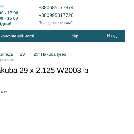
и:
+380685177874
0 - 17 00
+380995317726
 - 15 00
Передзвонити вам?
дний
Вхід
 конфіденційності
Укр
сипеда
29"
29" Hakuba tyres
аром 5 мм
uba 29 x 2.125 W2003 із
ідгук