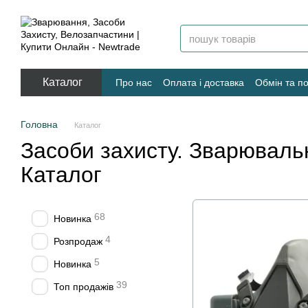
Перейти к основному контенту
Каталог
Про нас
Оплата і доставка
Обмін та п
Угода користувача
Головна
Каталог
Засоби захисту. Зварюваль
Каталог
68
Новинка
4
Розпродаж
5
Новинка
39
Топ продажів