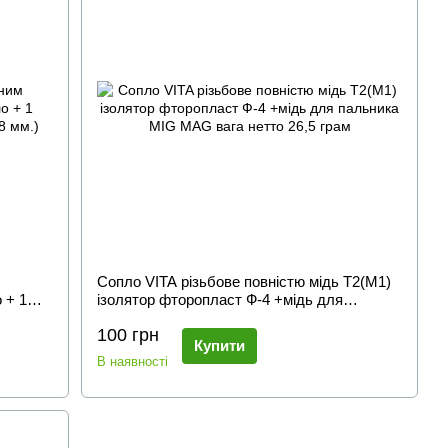
Сопло VITA різьбове повністю мідь Т2(М1)
 + 1
ізолятор фторопласт Ф-4 +мідь для
 мм.)
пальника MIG MAG вага нетто 26,5 грам
100 грн
Купити
В наявності