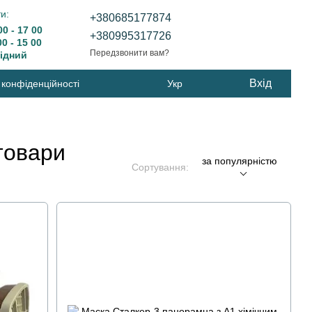
и:
+380685177874
0 - 17 00
+380995317726
 - 15 00
Передзвонити вам?
дний
Вхід
 конфіденційності
Укр
товари
за популярністю
Сортування: