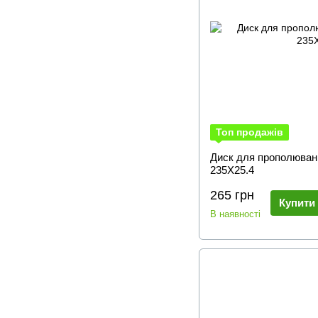
Топ продажів
Диск для прополюван
235Х25.4
265 грн
Купити
В наявності