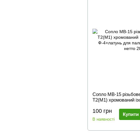
Сопло МВ-15 різьбове
Т2(М1) хромований і
Ф-4+латунь для паль
100 грн
нетто 28,6 грам
Купити
В наявності