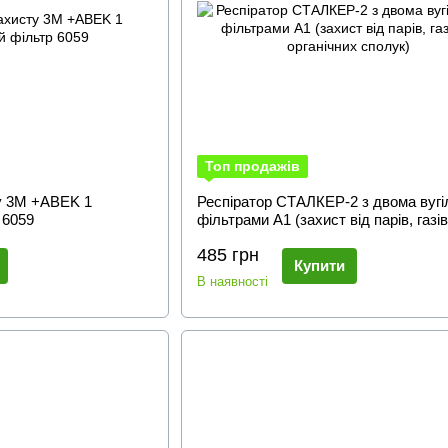
Топ продажів
ту 3М +ABEK 1
Респіратор СТАЛКЕР-2 з двома вуг
 6059
фільтрами A1 (захист від парів, газів
органічних сполук)
485 грн
Купити
В наявності