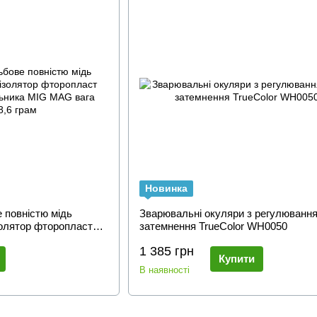
Новинка
 повністю мідь
Зварювальні окуляри з регулювання
золятор фторопласт
затемнення TrueColor WH0050
ника MIG MAG вага
1 385 грн
Купити
В наявності