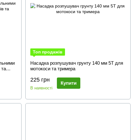
Топ продажів
ільними
Насадка розпушувач грунту 140 мм 5Т для
 та
мотокоси та тримера
225 грн
Купити
В наявності