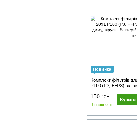
Новинка
Комплект фільтрів дл
P100 (P3, FFP3) від 
вірусів, бактерій та 
150 грн
пилу.
Купити
В наявності