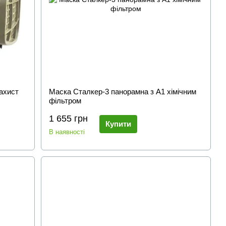
ахист
Маска Сталкер-3 панорамна з А1 хімічним
фільтром
1 655 грн
Купити
В наявності