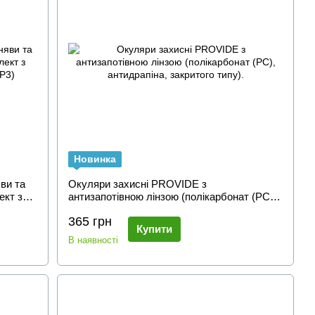
Новинка
и ​​та
Окуляри захисні PROVIDE з
ект з
антизапотівною лінзою (полікарбонат (PC),
антидрапіна, закритого типу).
365 грн
Купити
В наявності