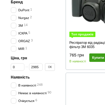
Бренд
1
DuPont
2
Nurgaz
14
3M
5
ІСКРА
Топ продажів
3
ORGAZ
Респіратор від радіац
фільтр 3М 6035
1
MIR
765 грн
Купити
Ціна, грн
В наявності
Від Ціна, грн
До Ціна, грн
ОК
Наявність
248
В наявності
90
Немає в наявності
6
Очікується