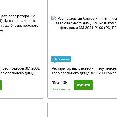
Новинка
я респіратора 3M 2091
Респіратор від бактерій, пилу, плісняв
зварювального диму,
зварювального диму 3М 6200 компл
дрібнодисперсного
фільтрами 3M 2091 P100 (P3, FFP3)
495 грн
Купити
В наявності