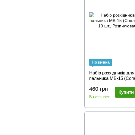
Новинка
Набір розхідників дл
пальника MB-15 (Сопл
М6 10 шт., Розпилювач
460 грн
Купити
В наявності