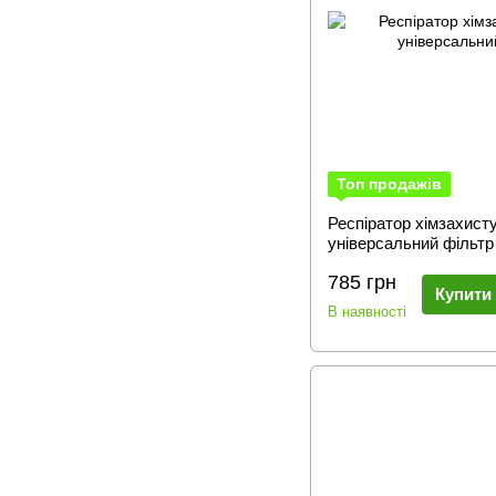
Топ продажів
Респіратор хімзахис
універсальний фільтр
785 грн
Купити
В наявності