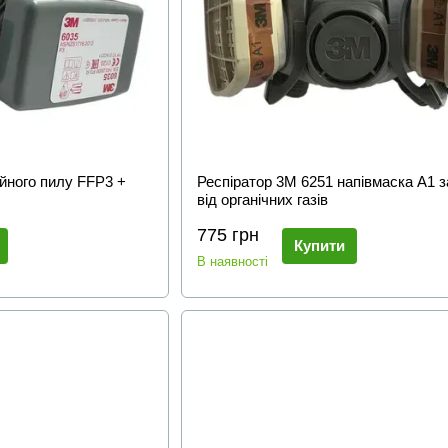
ійного пилу FFP3 +
Респіратор 3М 6251 напівмаска A1 з
від органічних газів
775 грн
Купити
В наявності