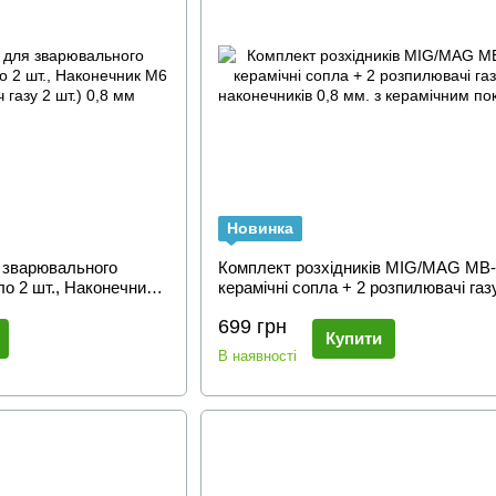
Новинка
я зварювального
Комплект розхідників MIG/MAG MB-
о 2 шт., Наконечник
керамічні сопла + 2 розпилювачі газ
 газу 2 шт.) 0,8 мм
наконечників 0,8 мм. з керамічним
699 грн
покриттям)
Купити
В наявності