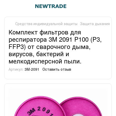
Средства индивидуальной защиты
Защита дыхания
Ф
Комплект фильтров для
респиратора 3M 2091 P100 (P3,
FFP3) от сварочного дыма,
вирусов, бактерий и
мелкодисперсной пыли.
Артикул:
3M-2091
Оставить отзыв